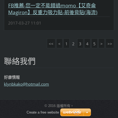
FB推薦-您一定不能錯過momo【艾奇侖
Magiron】反重力吸力貼-前後背貼(海流)
2017-03-27 11:01
<<
<
1
2
3
4
5
>
>>
聯絡我們
好康情報
klynbkak
o@hotmai
l.com
© 2016 版權所有。
Create a free website