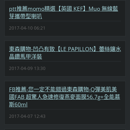
ptt推薦momo精選【英國 KEF】Muo 無線藍
芽攜帶型喇叭
2017-04-10 06:21
東森購物-凹凸有致【LE PAPILLON】蕾絲鑲水
晶鑽馬甲洋裝
2017-04-09 13:30
FB推薦-您一定不能錯過東森購物-Q彈美肌美
國FAB 超驚人急速修復燕麥面膜56.7g+全能慕
斯60ml
2017-04-07 12:43