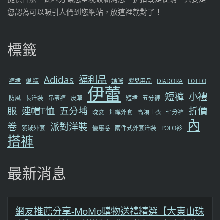
您認為可以吸引人們到您網站，放這裡就對了！
標籤
Adidas
福利品
褲裙
蜆 精
媽咪
嬰兒用品
DIADORA
LOTTO
伊蕾
短褲
小禮
防風
長洋裝
吊帶褲
皮草
短裙
五分褲
服
連帽T恤
五分埔
折價
晚宴
針織外套
高領上衣
七分褲
內
卷
派對洋裝
羽絨外套
優惠卷
兩件式外套洋裝
POLO衫
搭褲
最新消息
網友推薦分享-MoMo購物送禮精選【大東山珠