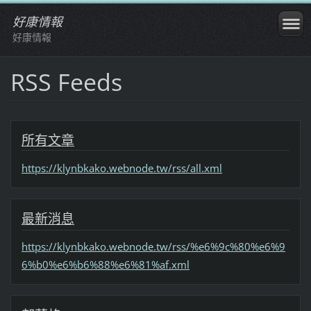
好康情報
好康情報
RSS Feeds
所有文章
https://klynbkako.webnode.tw/rss/all.xml
最新消息
https://klynbkako.webnode.tw/rss/%e6%9c%80%e6%9
6%b0%e6%b6%88%e6%81%af.xml