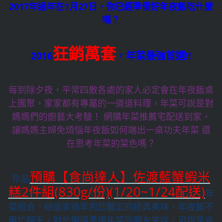
2017年過年在1月27日，你已經準備好年夜飯吃什麼
嗎？
狂銷萬套
2016
，年菜最強首選!!
每到除夕夜，平常四散各處的家人必定會在年夜飯桌
上團聚，家家都有專屬的一道道料理，年菜可說是對
媽媽們的廚藝大考驗！ 網購年菜推薦宅配送到家，
讓媽媽主婦免煩惱年夜飯如何端出一桌功夫年菜 還
在思考年菜的菜色嗎？
預購【食尚達人】佐渡藍蟹蝦米
珍品
糕2件組(830g/份)(1/20~1/24配送)
年
菜組合，給返家過年的您難忘的經典美味，年夜飯不
再忙翻天，對於懶得準備年菜的朋友來說，可說是省