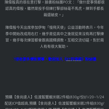
陳偉殷真的很在意打擊，臉書粉絲團PO文：「做什麼事情都很
認真的偉殷，雖然是投手但練打擊卻絲毫不馬虎，練到手都長
繭還破皮。」
陳偉殷今天出席參加伊甸「慢飛天使」公益活動時表示，今年
季中開始改成用右打，幾乎是從高中之後就從來沒有再打擊練
習，幾乎每次練習都會跟高國輝請教，互相交流切磋，對於兩
人有有很大幫助。
?接收更多精彩賽事，歡迎加入《
ET好棒棒
》粉絲團
預購【食尚達人】佐渡藍蟹蝦米糕2件組(830g/份)(1/20~1/24
配送)CP值超高,預購【食尚達人】佐渡藍蟹蝦米糕2件組(830g/