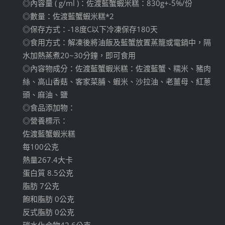
◎內容量 ( g/ml )：佐渡藍蟹蝦米糕：830g+-5%/份
◎數量：佐渡藍蟹蝦米糕*2
◎保存方式：-18度C以下冷凍保存180天
◎食用方式：解凍後將油飯及藍蟹放置蒸籠或電鍋中，隔
水加熱蒸煮20~30分鐘，即可食用
◎內容物成分：佐渡藍蟹蝦米糕：佐渡藍蟹、糯米、豬肉
絲、高山香菇、客家菜脯、蝦米、沙拉油、老薑母、紅蔥
頭、麻油、鹽
◎食品添加物：
◎營養標示：
佐渡藍蟹蝦米糕
每100公克
熱量267.4大卡
蛋白質 8.5公克
脂肪 7公克
飽和脂肪 0公克
反式脂肪 0公克