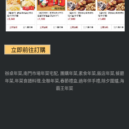
辦桌年菜,南門市場年菜宅配, 團購年菜,素食年菜,飯店年菜,餐廳
年菜,年菜食譜料理,全聯年菜,春節禮盒,過年伴手禮,除夕圍爐,海
霸王年菜