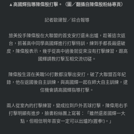
▲高國輝指導陳偉殷打擊。（圖／翻攝自陳偉殷粉絲專頁）
記者歐建智／綜合報導
旅美投手陳偉殷在大聯盟的首支安打還未出爐，趁著這次返
台，抓著高中同學高國輝進行打擊特訓，練到手都長繭還破
皮，陳偉殷表示，幾乎從高中過後就從來沒有打擊練習，跟高
國輝請教打擊互相交流切磋。
陳偉殷生涯在美職50打數都沒擊出安打，破了大聯盟百年紀
錄，他在返國後自主訓練，與高國輝一起在師大自主訓練，逮
住機會請高國輝指導打擊。
兩人從室內的打擊練習，變成拉到戶外丟球打擊，陳偉用右手
打擊明顯有進步，臉書粉絲團上寫著：「雖然還差國輝一大
點，但相信明年首安一定可以出爐的(握拳!)。」