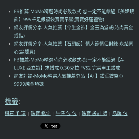
FB推薦-MoMo精選時尚必敗款式-您一定不能錯過【美妮銀
飾】999千足銀福袋寶寶吊墜(寶寶好運禮物)
網友評價分享-人氣推薦【今生金飾】金玉滿堂戒(時尚黃金
戒指)
網友評價分享-人氣推薦【石頭記】情人節情侶對鍊-永結同
心(黑蝶貝)
FB推薦-MoMo精選時尚必敗款式-您一定不能錯過【A-
LUXE 亞立詩】求婚戒 0.30克拉 FVS2 完美車工鑽戒
網友討論-MoMo精選人氣推薦夯品【A+】鑽垂鏤空心
9999純金項鍊
標籤
:
鑽石 手 環
|
珠寶 鑑定
|
牛仔 包 包
|
珠寶 設計 師
|
品牌 包