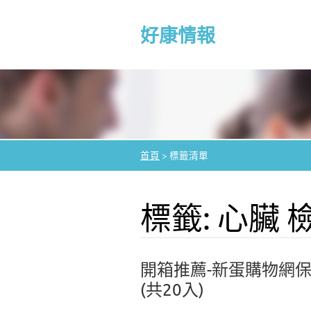
好康情報
首頁
>
標籤清單
標籤: 心臟 
開箱推薦-新蛋購物網保健
(共20入)