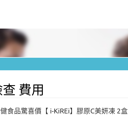
檢查 費用
食品驚喜價【 i-KiREi】膠原C美妍凍 2盒