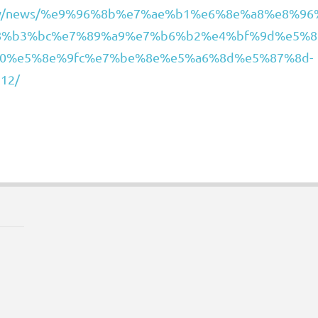
e.tw/news/%e9%96%8b%e7%ae%b1%e6%8e%a8%e8%96
%b3%bc%e7%89%a9%e7%b6%b2%e4%bf%9d%e5%8
%a0%e5%8e%9fc%e7%be%8e%e5%a6%8d%e5%87%8d-
12/