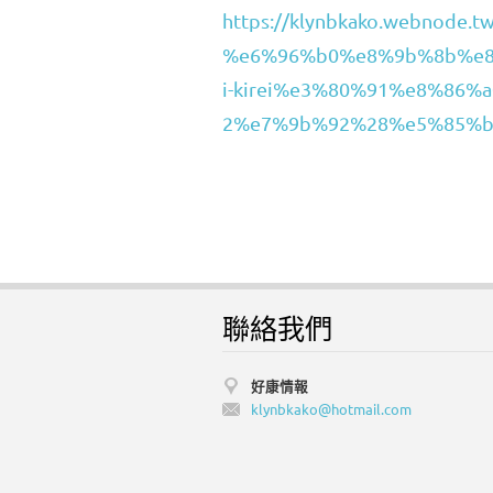
https://klynbkako.webnod
%e6%96%b0%e8%9b%8b%e8
i-kirei%e3%80%91%e8%86
2%e7%9b%92%28%e5%85%b
聯絡我們
好康情報
klynbkak
o@hotmai
l.com