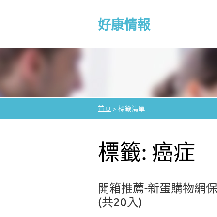
好康情報
首頁
>
標籤清單
標籤: 癌症
開箱推薦-新蛋購物網保健
(共20入)