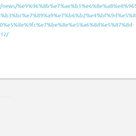
e.tw/news/%e9%96%8b%e7%ae%b1%e6%8e%a8%e8%96
%b3%bc%e7%89%a9%e7%b6%b2%e4%bf%9d%e5%8
%a0%e5%8e%9fc%e7%be%8e%e5%a6%8d%e5%87%8d-
12/