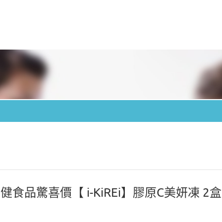
食品驚喜價【 i-KiREi】膠原C美妍凍 2盒