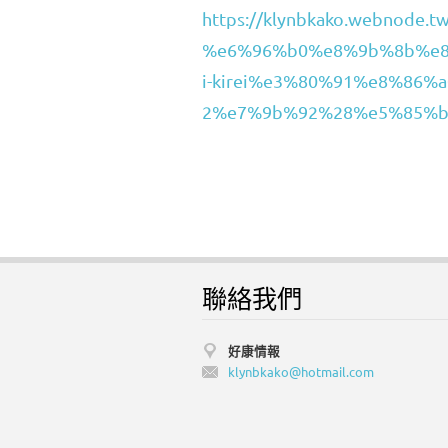
https://klynbkako.webnod
%e6%96%b0%e8%9b%8b%e8
i-kirei%e3%80%91%e8%86
2%e7%9b%92%28%e5%85%b
聯絡我們
好康情報
klynbkak
o@hotmai
l.com